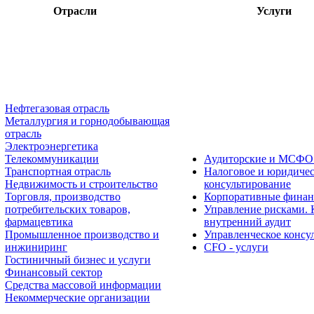
Отрасли
Услуги
Нефтегазовая отрасль
Металлургия и горнодобывающая
отрасль
Электроэнергетика
Телекоммуникации
Аудиторские и МСФО
Транспортная отрасль
Налоговое и юридичес
Недвижимость и строительство
консультирование
Торговля, производство
Корпоративные фина
потребительских товаров,
Управление рисками. 
фармацевтика
внутренний аудит
Промышленное производство и
Управленческое консу
инжиниринг
CFO - услуги
Гостиничный бизнес и услуги
Финансовый сектор
Средства массовой информации
Некоммерческие организации